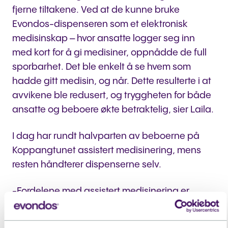
fjerne tiltakene. Ved at de kunne bruke
Evondos-dispenseren som et elektronisk
medisinskap – hvor ansatte logger seg inn
med kort for å gi medisiner, oppnådde de full
sporbarhet. Det ble enkelt å se hvem som
hadde gitt medisin, og når. Dette resulterte i at
avvikene ble redusert, og tryggheten for både
ansatte og beboere økte betraktelig, sier Laila.
I dag har rundt halvparten av beboerne på
Koppangtunet assistert medisinering, mens
resten håndterer dispenserne selv.
-Fordelene med assistert medisinering er
mange. For ansatte betyr det mindre stress,
færre feil og et mer forutsigbart arbeid. For