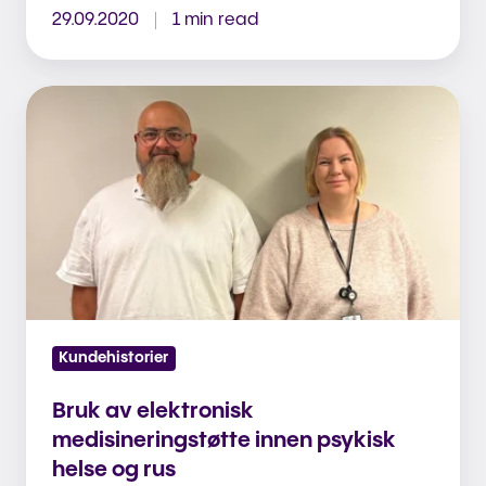
29.09.2020
1 min read
Bruk
av
elektronisk
medisineringstøtte
innen
psykisk
helse
og
rus
Kundehistorier
Bruk av elektronisk
medisineringstøtte innen psykisk
helse og rus