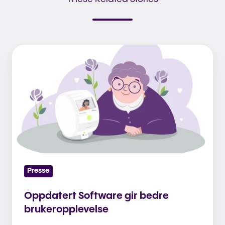
Oppdatert
Software
gir
bedre
brukeropplevelse
Presse
Oppdatert Software gir bedre
brukeropplevelse