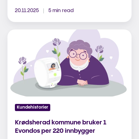
20.11.2025
5 min read
Krødsherad
kommune
bruker
1
Evondos
per
220
innbygger
Kundehistorier
Krødsherad kommune bruker 1
Evondos per 220 innbygger