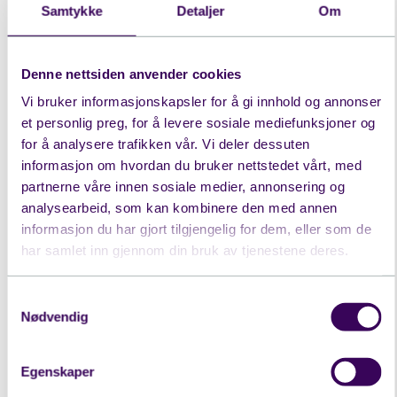
brukerne betyr det trygghet i at de får riktig
Samtykke
Detaljer
Om
medisin til riktig tid. Vi får varsler på
vakttelefonen hvis en medisin ikke er tatt. Det
Denne nettsiden anvender cookies
gjør at vi kan følge opp umiddelbart. Det gir
Vi bruker informasjonskapsler for å gi innhold og annonser
oss en trygghet i hverdagen, sier Laila.
et personlig preg, for å levere sosiale mediefunksjoner og
for å analysere trafikken vår. Vi deler dessuten
Evondos medisindispenser: En naturlig del av
informasjon om hvordan du bruker nettstedet vårt, med
tjenesten
partnerne våre innen sosiale medier, annonsering og
analysearbeid, som kan kombinere den med annen
I Eidskog er elektronisk medisineringsstøtte nå
informasjon du har gjort tilgjengelig for dem, eller som de
førstevalget for alle med behov for
har samlet inn gjennom din bruk av tjenestene deres.
medisineringsstøtte. Tidligere brukte
kommunen kartleggingsskjema og
Samtykkevalg
gevinstanalyser – men det har de sluttet med.
Nødvendig
–Erfaringene våre er så gode at vi ikke trenger
Egenskaper
det lenger. Evondos medisindispenser har blitt