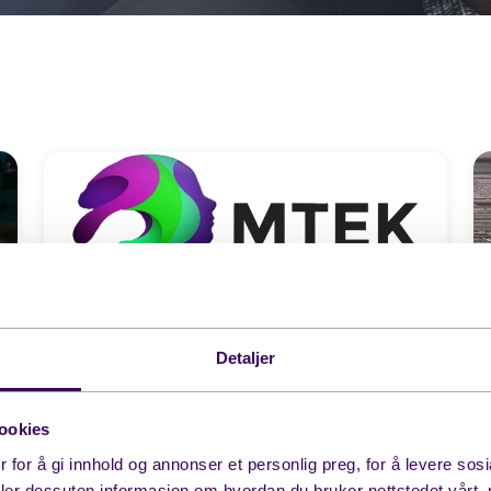
Mtek26
08.10.2026
09:00
Detaljer
Kristiansand
ookies
 for å gi innhold og annonser et personlig preg, for å levere sos
deler dessuten informasjon om hvordan du bruker nettstedet vårt,