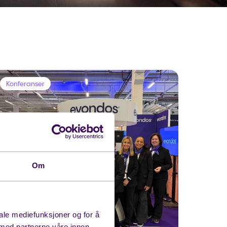
Konferanser
Om
iale mediefunksjoner og for å
 med partnerne våre innen