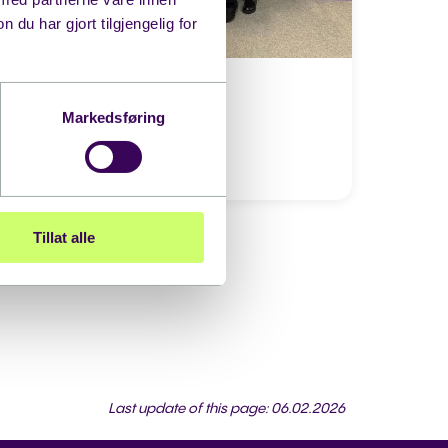
u har gjort tilgjengelig for
EHiN 2026
Markedsføring
10.11.2026
08:00
Ses vi på Ehin 2026?
Tillat alle
Last update of this page: 06.02.2026