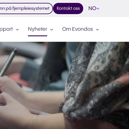
NO
nn på fjernpleiesystemet
Kontakt oss
pport
Nyheter
Om Evondos