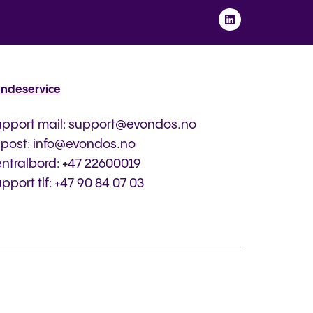
ndeservice
upport mail: support@evondos.no
-post: info@evondos.no
ntralbord: +47 22600019
pport tlf: +47 90 84 07 03