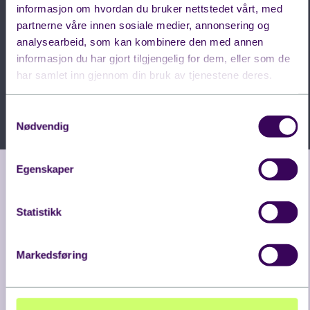
informasjon om hvordan du bruker nettstedet vårt, med
partnerne våre innen sosiale medier, annonsering og
analysearbeid, som kan kombinere den med annen
informasjon du har gjort tilgjengelig for dem, eller som de
har samlet inn gjennom din bruk av tjenestene deres.
Samtykkevalg
Nødvendig
Egenskaper
Evondos® medisindispenser
Statistikk
Evondos effektiviserer helse- og
omsorgstjenester gjennom å tilby automatisert
Markedsføring
legemiddelhåndtering, som styrker
pasientsikkerheten og frigjør tid til omsorg.
Evondos medisindispenser gir brukerne økt