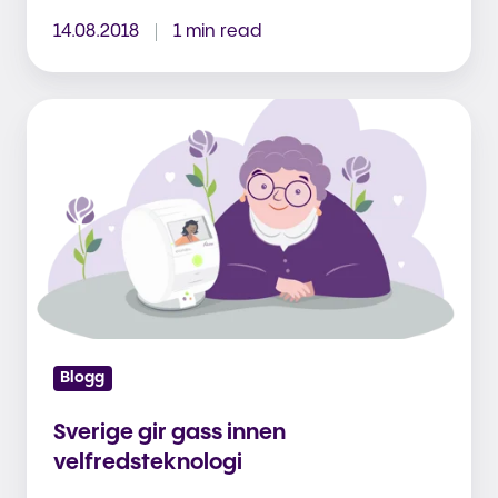
14.08.2018
1 min read
Sverige
gir
gass
innen
velfredsteknologi
Blogg
Sverige gir gass innen
velfredsteknologi