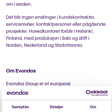
om i verden.
Det blir ingen endringer i kundekontrakter,
servicenivåer, kontaktpersoner eller pågående
prosjekter. Hovedkontoret forblir i Helsinki,
Finland, med produksjon i Salo og drift i
Norden, Nederland og Storbritannia.
Om Evondos
Evondos Group er et europeisk
helseteknologiselskap som tilbyr automatiserte
medisindispenseringstjenester som forbedrer
medisinsikkerheten og støtter selvstendig liv
Samtykke
Detaljer
Om
hjemme. Evondos Group betjener over 500