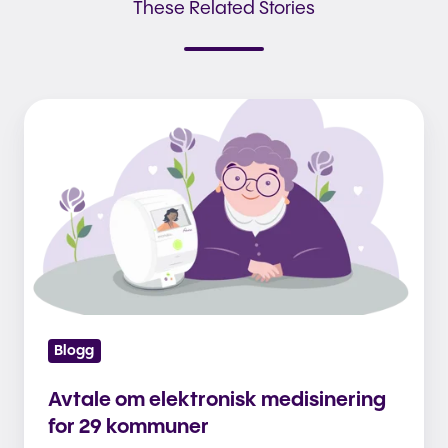
These Related Stories
Avtale
om
elektronisk
medisinering
for
29
kommuner
Blogg
Avtale om elektronisk medisinering
for 29 kommuner