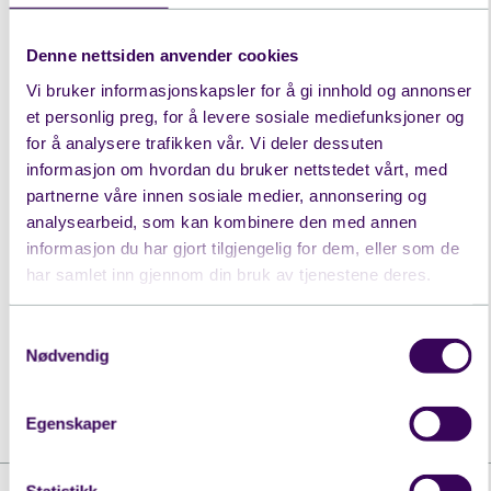
omsorgsorganisasjoner i Norden og
Denne nettsiden anvender cookies
Nederland.
Vi bruker informasjonskapsler for å gi innhold og annonser
Pressekontakt:
et personlig preg, for å levere sosiale mediefunksjoner og
for å analysere trafikken vår. Vi deler dessuten
Niko van Eeghen, Chief Product & Marketing
informasjon om hvordan du bruker nettstedet vårt, med
partnerne våre innen sosiale medier, annonsering og
Officer, Evondos
analysearbeid, som kan kombinere den med annen
Group:
niko.vaneeghen@evondos.com
/ +358
informasjon du har gjort tilgjengelig for dem, eller som de
44 782 1502
har samlet inn gjennom din bruk av tjenestene deres.
Samtykkevalg
Nødvendig
Egenskaper